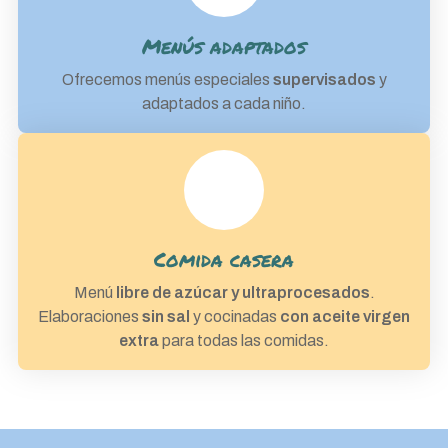
Menús adaptados
Ofrecemos menús especiales
supervisados
y
adaptados a cada niño.
Comida casera
Menú
libre de azúcar y ultraprocesados
.
Elaboraciones
sin sal
y cocinadas
con aceite virgen
extra
para todas las comidas.