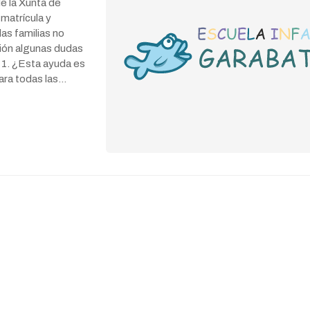
e la Xunta de
 matrícula y
las familias no
ción algunas dudas
. 1. ¿Esta ayuda es
ara todas las