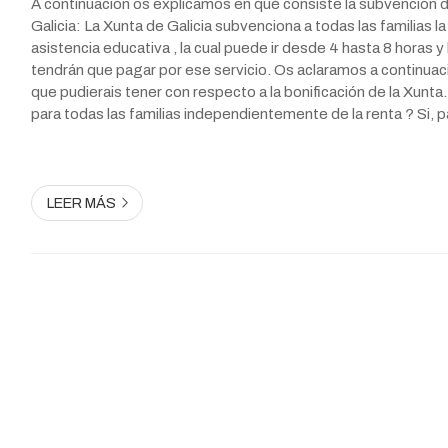
A continuación os explicamos en qué consiste la subvención d
Galicia: La Xunta de Galicia subvenciona a todas las familias la
asistencia educativa , la cual puede ir desde 4 hasta 8 horas y 
tendrán que pagar por ese servicio. Os aclaramos a continua
que pudierais tener con respecto a la bonificación de la Xunta
para todas las familias independientemente de la renta ? Si, p
familias sin excepción 2. ¿S...
LEER MÁS